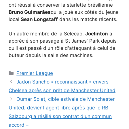
ont réussi à conserver la starlette brésilienne
Bruno Guimarães
qui a joué aux côtés du jeune
local
Sean Longstaff
dans les matchs récents.
Un autre membre de la Selecao,
Joelinton
a
apprécié son passage à St James' Park depuis
qu'il est passé d'un rôle d'attaquant à celui de
buteur depuis la salle des machines.
Catégories
Premier League
Jadon Sancho « reconnaissant » envers
Chelsea après son prêt de Manchester United
Oumar Solet, cible estivale de Manchester
United, devient agent libre après que le RB
Salzbourg a résilié son contrat d'un commun
accord –