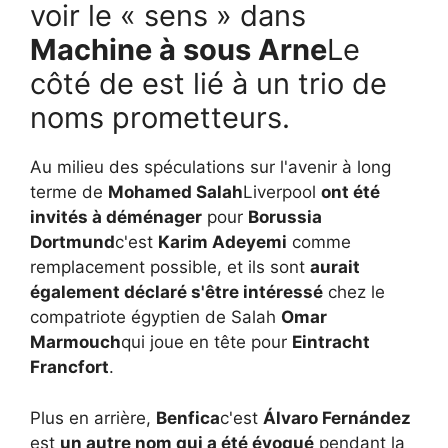
voir le « sens » dans
Machine à sous Arne
Le
côté de est lié à un trio de
noms prometteurs.
Au milieu des spéculations sur l'avenir à long
terme de
Mohamed Salah
Liverpool
ont été
invités à déménager
pour
Borussia
Dortmund
c'est
Karim Adeyemi
comme
remplacement possible, et ils sont
aurait
également déclaré s'être intéressé
chez le
compatriote égyptien de Salah
Omar
Marmouch
qui joue en tête pour
Eintracht
Francfort
.
Plus en arrière,
Benfica
c'est
Álvaro Fernández
est
un autre nom qui a été évoqué
pendant la