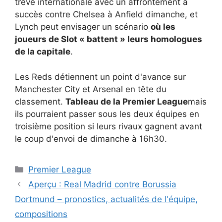
trêve internationale avec un affrontement à
succès contre Chelsea à Anfield dimanche, et
Lynch peut envisager un scénario
où les
joueurs de Slot « battent » leurs homologues
de la capitale
.
Les Reds détiennent un point d'avance sur
Manchester City et Arsenal en tête du
classement.
Tableau de la Premier League
mais
ils pourraient passer sous les deux équipes en
troisième position si leurs rivaux gagnent avant
le coup d'envoi de dimanche à 16h30.
Catégories
Premier League
Aperçu : Real Madrid contre Borussia
Dortmund – pronostics, actualités de l'équipe,
compositions