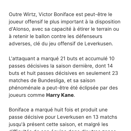
Outre Wirtz, Victor Boniface est peut-être le
joueur offensif le plus important à la disposition
d'Alonso, avec sa capacité à étirer le terrain ou
à retenir le ballon contre les défenseurs
adverses, clé du jeu offensif de Leverkusen.
L'attaquant a marqué 21 buts et accumulé 10
passes décisives la saison dernière, dont 14
buts et huit passes décisives en seulement 23
matches de Bundesliga, et sa saison
phénoménale a peut-être été éclipsée par des
joueurs comme
Harry Kane
.
Boniface a marqué huit fois et produit une
passe décisive pour Leverkusen en 13 matchs
jusqu'à présent cette saison, et malgré les