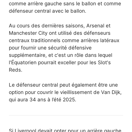
comme arrière gauche sans le ballon et comme
défenseur central avec le ballon.
Au cours des dernières saisons, Arsenal et
Manchester City ont utilisé des défenseurs
centraux traditionnels comme arrières latéraux
pour fournir une sécurité défensive
supplémentaire, et c'est un rôle dans lequel
l'Équatorien pourrait exceller pour les Slot's
Reds.
Le défenseur central peut également être une
option pour couvrir le vieillissement de Van Dijk,
qui aura 34 ans à l’été 2025.
Si Liverpool devait opter pour un arrière gauche