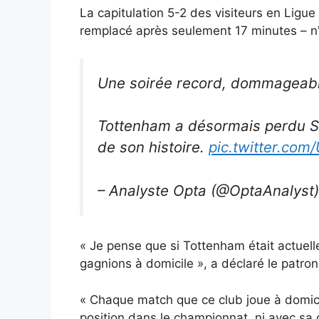
La capitulation 5-2 des visiteurs en Ligu
remplacé après seulement 17 minutes – n'a
Une soirée record, dommageabl
Tottenham a désormais perdu SI
de son histoire.
pic.twitter.co
– Analyste Opta (@OptaAnalyst
« Je pense que si Tottenham était actuel
gagnions à domicile », a déclaré le patro
« Chaque match que ce club joue à domicil
position dans le championnat, ni avec sa q