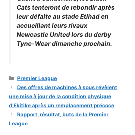
Cats tenteront de rebondir après
leur défaite au stade Etihad en
accueillant leurs rivaux
Newcastle United lors du derby
Tyne-Wear dimanche prochain.
Catégories
Premier League
Des offres de machines à sous révèlent
une mise à jour de la condition physique
d'Ekitike après un remplacement précoce
Rapport, résultat, buts de la Premier
League