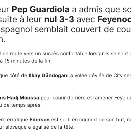
eur
Pep Guardiola
a admis que so
suite à leur
nul 3-3
avec
Feyeno
'Espagnol semblait couvert de cou
h.
en route vers un succès confortable lorsqu'ils se sont 
à 15 minutes de la fin.
aque côté de
Ilkay Gündogan
La volée déviée de City sem
nis Hadj Moussa
pour courir derrière et ramener Feyen
eu de temps après.
ère erratique
Ederson
est sorti en courant de son but, ra
ur slovaque a égalisé de la tête.