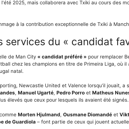
 l'été 2025, mais collaborera avec Txiki au cours des m
ge à la contribution exceptionnelle de Txiki à Manchest
s services du « candidat fav
elle de Man City
« candidat préféré »
pour remplacer Beg
otball chez les champions en titre de Primeira Liga, où 
ugal natal.
porting, Newcastle United et Valence lorsqu'il jouait, a
nandes
,
Manuel Ugarté
,
Pedro Porro
et
Matheus Nune
lus élevés que ceux pour lesquels ils avaient été signés.
és comme
Morten Hjulmand
,
Ousmane Diomandé
et
Vik
ipe de Guardiola
– font partie de ceux qui jouent actuel