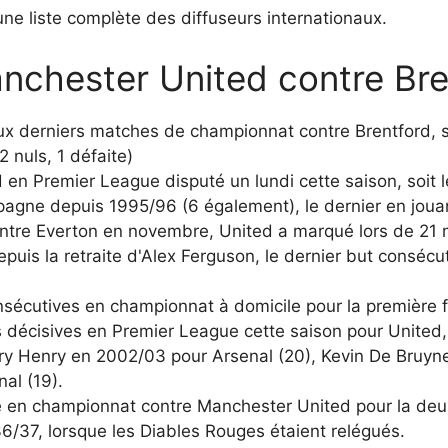
une liste complète des diffuseurs internationaux.
anchester United contre Bre
 derniers matches de championnat contre Brentford, soi
2 nuls, 1 défaite)
ed en Premier League disputé un lundi cette saison, soi
pagne depuis 1995/96 (6 également), le dernier en joua
contre Everton en novembre, United a marqué lors de 21
uis la retraite d'Alex Ferguson, le dernier but consécu
onsécutives en championnat à domicile pour la première 
écisives en Premier League cette saison pour United, 
rry Henry en 2002/03 pour Arsenal (20), Kevin De Bruyn
al (19).
lé en championnat contre Manchester United pour la deuxiè
/37, lorsque les Diables Rouges étaient relégués.