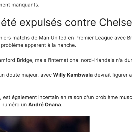
ement manquants.
 été expulsés contre Chels
niers matchs de Man United en Premier League avec Bre
un problème apparent à la hanche.
mford Bridge, mais l'international nord-irlandais n'a d
un doute majeur, avec
Willy Kambwala
devrait figurer 
 est également incertain en raison d'un problème muscul
du numéro un
André Onana
.