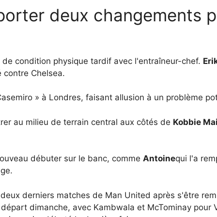
porter deux changements p
 de condition physique tardif avec l'entraîneur-chef.
Eri
é contre Chelsea.
 Casemiro » à Londres, faisant allusion à un problème po
trer au milieu de terrain central aux côtés de
Kobbie Ma
nouveau débuter sur le banc, comme
Antoine
qui l'a re
dge.
s deux derniers matches de Man United après s'être remi
 un départ dimanche, avec Kambwala et McTominay pour V