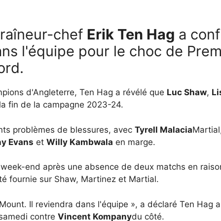
traîneur-chef
Erik Ten Hag
a con
ans l'équipe pour le choc de Pre
ord.
mpions d'Angleterre, Ten Hag a révélé que
Luc Shaw
,
Li
t la fin de la campagne 2023-24.
nts problèmes de blessures, avec
Tyrell Malacia
Martia
y Evans
et
Willy Kambwala
en marge.
e week-end après une absence de deux matchs en raison
té fournie sur Shaw, Martinez et Martial.
nt. Il reviendra dans l'équipe », a déclaré Ten Hag aux 
 samedi contre
Vincent Kompany
du côté.