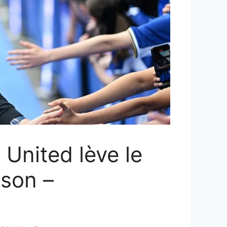
 United lève le
uson –