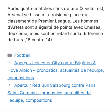
Après quatre matches sans défaite (3 victoires),
Arsenal se hisse à la troisième place du
classement de Premier League. Les hommes
d'Arteta sont à égalité de points avec Chelsea,
deuxième, mais sont en retard sur la différence
de buts (16 contre 14).
Catégories
Football
Aperçu : Leicester City contre Brighton &
Hove Albion – pronostics, actualités de l'équipe,
compositions
Aperçu : Red Bull Salzbourg contre Paris
Saint-Germain – pronostics, actualités de
l'équipe, compositions