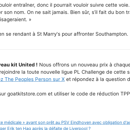
 de vouloir entraîner, donc il pourrait vouloir suivre cette 
r son nom. On ne sait jamais. Bien sûr, s’il fait du bon
isageraient. »
 en se rendant à St Marry's pour affronter Southampton.
eau kit United !
Nous offrons un nouveau prix à chaque
1) rejoindre la toute nouvelle ligue PL Challenge de cette
ez The Peoples Person sur X
et répondez à la question d
ur goatkitstore.com et utiliser le code de réduction TP
ite médicale » avant son prêt au PSV Eindhoven avec obligation d'a
er Erik ten Hag après la défaite de Liverpool ?