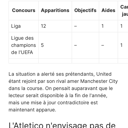
Ca
Concours
Apparitions
Objectifs
Aides
ja
Liga
12
–
1
1
Ligue des
champions
5
–
–
1
de l'UEFA
La situation a alerté ses prétendants, United
étant rejoint par son rival amer Manchester City
dans la course. On pensait auparavant que le
lecteur serait disponible à la fin de l'année,
mais une mise à jour contradictoire est
maintenant apparue.
L'Atletico n'envisage pas de