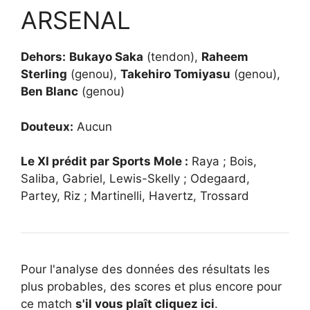
ARSENAL
Dehors:
Bukayo Saka
(tendon),
Raheem
Sterling
(genou),
Takehiro Tomiyasu
(genou),
Ben Blanc
(genou)
Douteux:
Aucun
Le XI prédit par Sports Mole :
Raya ; Bois,
Saliba, Gabriel, Lewis-Skelly ; Odegaard,
Partey, Riz ; Martinelli, Havertz, Trossard
Pour l'analyse des données des résultats les
plus probables, des scores et plus encore pour
ce match
s'il vous plaît cliquez ici
.