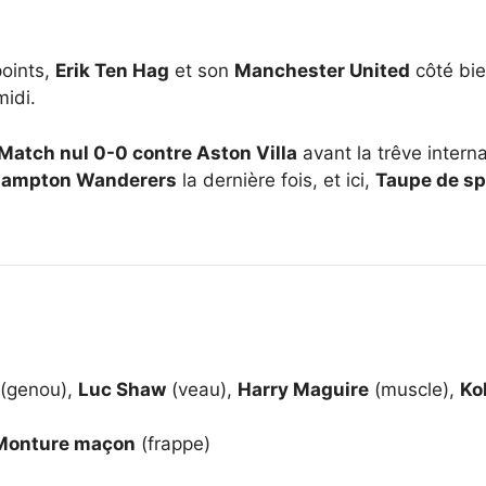
points,
Erik Ten Hag
et son
Manchester United
côté bi
idi.
Match nul 0-0 contre Aston Villa
avant la trêve intern
rhampton Wanderers
la dernière fois, et ici,
Taupe de sp
(genou),
Luc Shaw
(veau),
Harry Maguire
(muscle),
Ko
Monture maçon
(frappe)