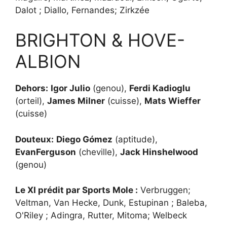
Dalot ; Diallo, Fernandes; Zirkzée
BRIGHTON & HOVE-
ALBION
Dehors:
Igor Julio
(genou),
Ferdi Kadioglu
(orteil),
James Milner
(cuisse),
Mats Wieffer
(cuisse)
Douteux:
Diego Gómez
(aptitude),
EvanFerguson
(cheville),
Jack Hinshelwood
(genou)
Le XI prédit par Sports Mole :
Verbruggen;
Veltman, Van Hecke, Dunk, Estupinan ; Baleba,
O'Riley ; Adingra, Rutter, Mitoma; Welbeck