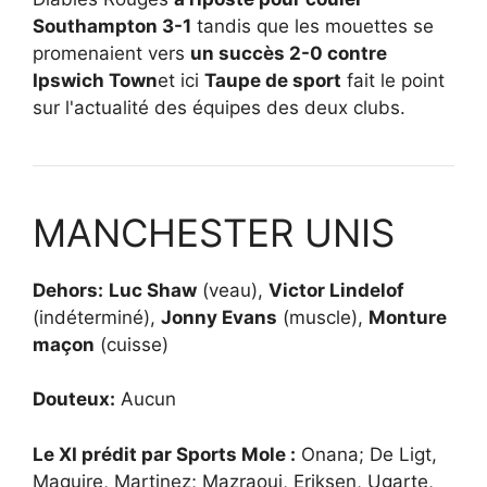
Southampton 3-1
tandis que les mouettes se
promenaient vers
un succès 2-0 contre
Ipswich Town
et ici
Taupe de sport
fait le point
sur l'actualité des équipes des deux clubs.
MANCHESTER UNIS
Dehors:
Luc Shaw
(veau),
Victor Lindelof
(indéterminé),
Jonny Evans
(muscle),
Monture
maçon
(cuisse)
Douteux:
Aucun
Le XI prédit par Sports Mole :
Onana; De Ligt,
Maguire, Martinez; Mazraoui, Eriksen, Ugarte,