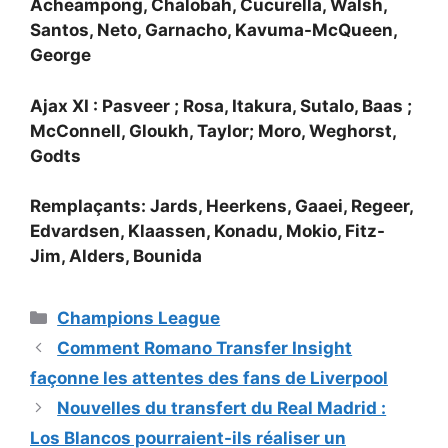
Acheampong, Chalobah, Cucurella, Walsh,
Santos, Neto, Garnacho, Kavuma-McQueen,
George
Ajax XI : Pasveer ; Rosa, Itakura, Sutalo, Baas ;
McConnell, Gloukh, Taylor; Moro, Weghorst,
Godts
Remplaçants: Jards, Heerkens, Gaaei, Regeer,
Edvardsen, Klaassen, Konadu, Mokio, Fitz-
Jim, Alders, Bounida
Catégories
Champions League
Comment Romano Transfer Insight
façonne les attentes des fans de Liverpool
Nouvelles du transfert du Real Madrid :
Los Blancos pourraient-ils réaliser un