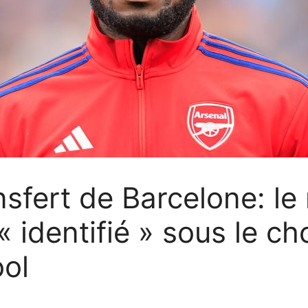
sfert de Barcelone: ​​l
« identifié » sous le c
ol