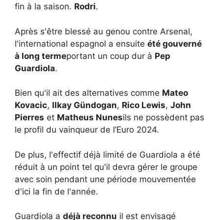
fin à la saison.
Rodri
.
Après s'être blessé au genou contre Arsenal,
l'international espagnol a ensuite
été gouverné
à long terme
portant un coup dur à
Pep
Guardiola
.
Bien qu'il ait des alternatives comme
Mateo
Kovacic
,
Ilkay Gündogan
,
Rico Lewis
,
John
Pierres
et
Matheus Nunes
ils ne possèdent pas
le profil du vainqueur de l’Euro 2024.
De plus, l'effectif déjà limité de Guardiola a été
réduit à un point tel qu'il devra gérer le groupe
avec soin pendant une période mouvementée
d'ici la fin de l'année.
Guardiola a
déjà reconnu
il est envisagé