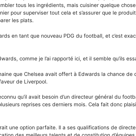
bler tous les ingrédients, mais cuisiner quelque chose d
nier pour superviser tout cela et s’assurer que le produi
rer les plats.
rds en tant que nouveau PDG du football, et c’est exac
rds, comme je l’ai rapporté ici, et il semble qu’ils es
ine que Chelsea avait offert à Edwards la chance de de
faveur de Liverpool.
econnu qu’il avait besoin d’un directeur général du footb
lusieurs reprises ces derniers mois. Cela fait donc plais
it une option parfaite. Il a ses qualifications de dire
ation des meilleurs talents et de constitution d’équipes