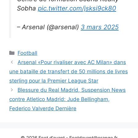
Sobha
pic.twitter.com/jsksi9ck80
– Arsenal (@arsenal)
3 mars 2025
Catégories
Football
Arsenal «Pour rivaliser avec AC Milan» dans
une bataille de transfert de 50 millions de livres
sterling pour la Premier League Star
Blessure du Real Madrid, Suspension News
contre Atletico Madrid: Jude Bellingham,
Federico Valverde Dernière
© 2026 Foot d'avant -
Footdavant@orange.fr