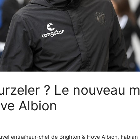
urzeler ? Le nouveau 
ve Albion
vel entraîneur-chef de Brighton & Hove Albion, Fabian H