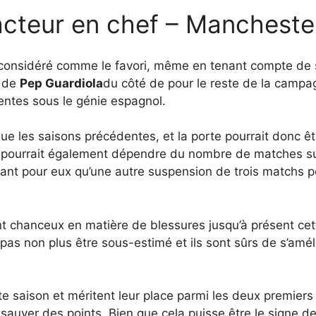
acteur en chef – Mancheste
 considéré comme le favori, même en tenant compte de 
n de
Pep Guardiola
du côté de pour le reste de la campa
ntes sous le génie espagnol.
e les saisons précédentes, et la porte pourrait donc ê
t pourrait également dépendre du nombre de matches s
ant pour eux qu’une autre suspension de trois matchs pour
 chanceux en matière de blessures jusqu’à présent cett
pas non plus être sous-estimé et ils sont sûrs de s’améli
tte saison et méritent leur place parmi les deux premie
sauver des points. Bien que cela puisse être le signe de