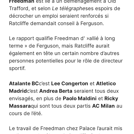
Freedman
est lié à un déménagement à Old
Trafford, et selon
Le télégraphe
ses espoirs de
décrocher un emploi seraient renforcés si
Ratcliffe demandait conseil à Ferguson.
Le rapport qualifie Freedman d' »allié à long
terme » de Ferguson, mais Ratcliffe aurait
également en tête un certain nombre d’autres
personnes potentielles pour le rôle de directeur
sportif.
Atalante BC
c’est
Lee Congerton
et
Atletico
Madrid
c’est
Andrea Berta
seraient tous deux
envisagés, en plus de
Paolo Maldini
et
Ricky
Massara
qui sont tous deux partis
AC Milan
au
cours de l’été.
Le travail de Freedman chez Palace l’aurait mis