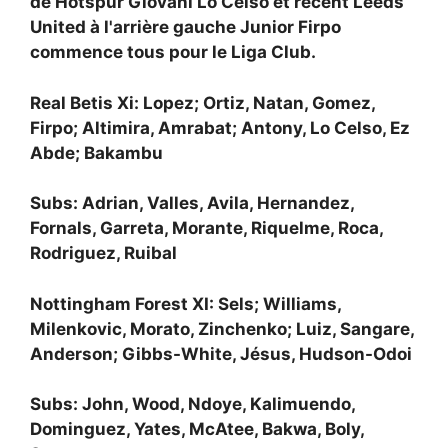
de Hotspur
Giovani Lo Celso et récent Leeds
United à l'arrière gauche
Junior Firpo
commence tous pour le Liga Club.
Real Betis Xi: Lopez; Ortiz, Natan, Gomez,
Firpo; Altimira, Amrabat; Antony, Lo Celso, Ez
Abde; Bakambu
Subs: Adrian, Valles, Avila, Hernandez,
Fornals, Garreta, Morante, Riquelme, Roca,
Rodriguez, Ruibal
Nottingham Forest XI: Sels; Williams,
Milenkovic, Morato, Zinchenko; Luiz, Sangare,
Anderson; Gibbs-White, Jésus, Hudson-Odoi
Subs: John, Wood, Ndoye, Kalimuendo,
Dominguez, Yates, McAtee, Bakwa, Boly,