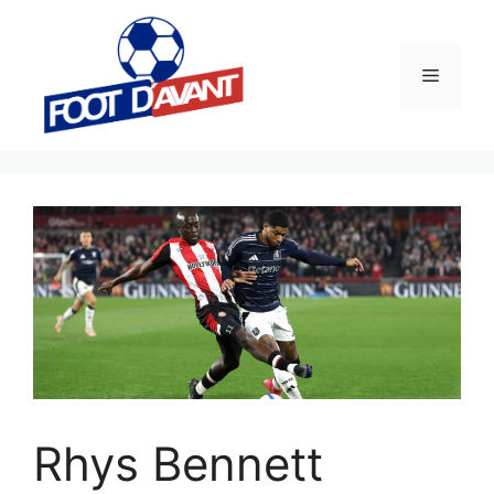
Aller
au
contenu
Menu
Rhys Bennett