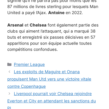
signifie qu’il ne partira pas pour moins que les
87 millions de livres sterling pour lesquels Man
United a payé l’Ajax.
Antoine
en 2022.
Arsenal
et
Chelsea
font également partie des
clubs qui aiment l’attaquant, qui a marqué 38
buts et enregistré six passes décisives en 57
apparitions pour son équipe actuelle toutes
compétitions confondues.
Catégories
Premier League
Les exploits de Maguire et Onana
propulsent Man Utd vers une victoire vitale
contre Copenhague
Liverpool pourrait voir Chelsea rejoindre
Everton et City en attendant les sanctions du
PL