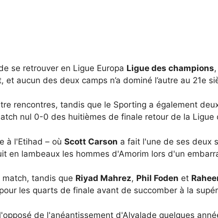
 de se retrouver en Ligue Europa
Ligue des champions
t, et aucun des deux camps n’a dominé l’autre au 21e siè
tre rencontres, tandis que le Sporting a également deux 
 match nul 0-0 des huitièmes de finale retour de la Lig
e à l'Etihad – où
Scott Carson
a fait l'une de ses deux 
uit en lambeaux les hommes d'Amorim lors d'un embarra
e match, tandis que
Riyad Mahrez
,
Phil Foden
et
Rahee
t pour les quarts de finale avant de succomber à la supér
à l'opposé de l'anéantissement d'Alvalade quelques anné