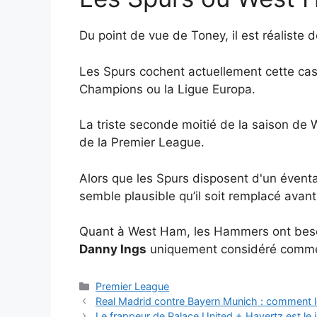
Du point de vue de Toney, il est réaliste d
Les Spurs cochent actuellement cette case
Champions ou la Ligue Europa.
La triste seconde moitié de la saison de 
de la Premier League.
Alors que les Spurs disposent d'un éventai
semble plausible qu’il soit remplacé avan
Quant à West Ham, les Hammers ont besoi
Danny Ings
uniquement considéré comme
Catégories
Premier League
Real Madrid contre Bayern Munich : comment l
Le frappeur de Palace United + Havertz est le j