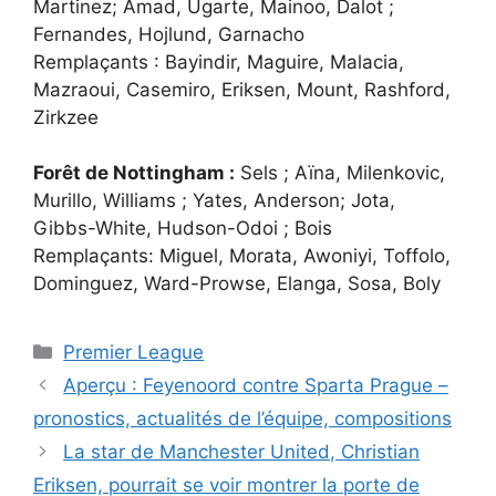
Martinez; Amad, Ugarte, Mainoo, Dalot ;
Fernandes, Hojlund, Garnacho
Remplaçants : Bayindir, Maguire, Malacia,
Mazraoui, Casemiro, Eriksen, Mount, Rashford,
Zirkzee
Forêt de Nottingham :
Sels ; Aïna, Milenkovic,
Murillo, Williams ; Yates, Anderson; Jota,
Gibbs-White, Hudson-Odoi ; Bois
Remplaçants: Miguel, Morata, Awoniyi, Toffolo,
Dominguez, Ward-Prowse, Elanga, Sosa, Boly
Catégories
Premier League
Aperçu : Feyenoord contre Sparta Prague –
pronostics, actualités de l’équipe, compositions
La star de Manchester United, Christian
Eriksen, pourrait se voir montrer la porte de