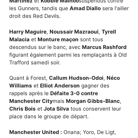
Martinez
et
Kobbie Mainoo
suspendus contre
les Gunners, tandis que
Amad Diallo
sera l'ailier
droit des Red Devils.
Harry Maguire
,
Noussair Mazraoui
,
Tyrell
Malacia
et
Monture maçon
sont tous
descendus sur le banc, avec
Marcus Rashford
figurant également parmi les remplaçants à Old
Trafford samedi soir.
Quant à Forest,
Callum Hudson-Odoi
,
Néco
Williams
et
Elliot Anderson
gagner des
rappels après le
Défaite 3-0 contre
Manchester City
mais
Morgan Gibbs-Blanc
,
Chris Bois
et
Jota Silva
tous conservent leur
place dans le groupe de départ.
Manchester United :
Onana; Yoro, De Ligt,