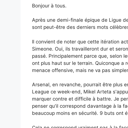
Bonjour à tous.
Après une demi-finale épique de Ligue des 
sont peut-être des derniers mots célèbr
Il convient de noter que cette itération a
Simeone. Oui, ils travailleront dur et se
passé. Principalement parce que, selon leu
ont plus haut sur le terrain. Quiconque a
menace offensive, mais ne va pas simpleme
Arsenal, en revanche, pourrait être plus 
League ce week-end, Mikel Arteta s'appuier
marquer contre et difficile à battre. Je p
penser qu'il correspond davantage à la fa
beaucoup moins en sécurité. 9 buts ont ét
Cela ne correspond vraiment pas à la faç