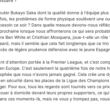
essaire ?
débuter Bukayo Saka dont la qualité donne à l'équipe plus
fois, les problèmes de forme physique soulèvent une ou 
besoin ce soir ? Dans quelle mesure devons-nous réfléch
prochaine lorsque nous affronterons ce qui sera proba
ntre Ben White et Cristhian Mosquera, joue-t-elle un rôle
gaard, mais il semble que cela fait longtemps que ce tr
excès de légère prudence défensive avec le jeune Espagn
nt d'attention portée à la Premier League, et c'est com
en Europe. C'est seulement la quatrième fois de notre h
n trophée que nous n'avons jamais gagné. Cela crée une 
 est en sécurité dans les places de la Ligue des Champions
ger. Pour eux, tous les regards sont tournés vers ce pr
jouer à domicile devant leurs propres supporters, ce qui 
dans ces moments-là, mais ne vous y trompez pas, nous al