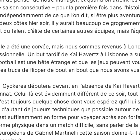
aison consécutive – pour la première fois dans l'histoi
ndépendamment de ce que l’on dit, si être plus aventureu
deux côtés hier soir, il y aurait beaucoup de grognemen
 talent d’élite de certaines autres équipes, mais l’équi
ale a été une corvée, mais nous sommes revenus à Lond
essionnelle. Un but tardif de Kai Havertz à Lisbonne a s
football est une bête étrange et que les jeux peuvent vo
les trucs de flipper de bout en bout que nous avons vus 
r Gyokeres débutera devant en l'absence de Kai Havert
onnat. Celui-là est évidemment différent de ce soir, tou
est toujours quelque chose dont vous espérez qu'il lui s
d'autant de joueurs techniques que possible autour de lu
est suffisamment en forme pour voyager après son forfa
rme physique dans un match difficile, sans parler de la
ropéens de Gabriel Martinelli cette saison donne-t-il 