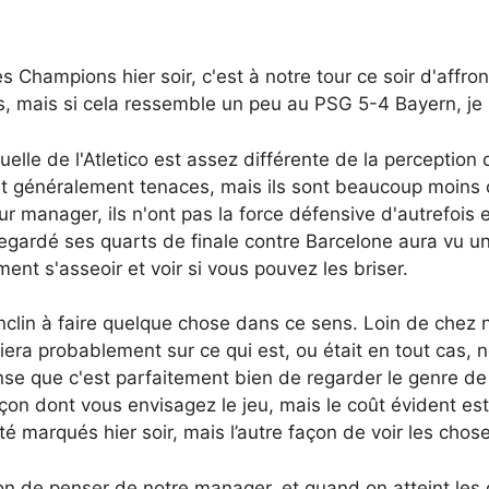
Champions hier soir, c'est à notre tour ce soir d'affron
es, mais si cela ressemble un peu au PSG 5-4 Bayern, j
ctuelle de l'Atletico est assez différente de la percepti
ront généralement tenaces, mais ils sont beaucoup moins 
r manager, ils n'ont pas la force défensive d'autrefois et
 regardé ses quarts de finale contre Barcelone aura vu 
nt s'asseoir et voir si vous pouvez les briser.
enclin à faire quelque chose dans ce sens. Loin de chez 
a probablement sur ce qui est, ou était en tout cas, not
ense que c'est parfaitement bien de regarder le genre de
çon dont vous envisagez le jeu, mais le coût évident es
é marqués hier soir, mais l’autre façon de voir les chos
on de penser de notre manager, et quand on atteint les 