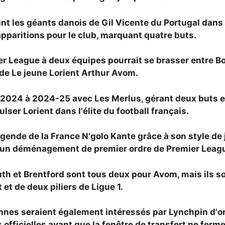
nt les géants danois de Gil Vicente du Portugal dans 
1 apparitions pour le club, marquant quatre buts.
ier League à deux équipes pourrait se brasser entre B
 de
Le jeune Lorient Arthur Avom.
 2024 à 2024-25 avec Les Merlus, gérant deux buts e
lser Lorient dans l'élite du football français.
ende de la France N'golo Kante grâce à son style de j
 un déménagement de premier ordre de Premier Leag
h et Brentford sont tous deux pour Avom, mais ils s
t de deux piliers de Ligue 1.
nnes seraient également intéressés par Lynchpin d'or
 officielles avant que la fenêtre de transfert ne ferme