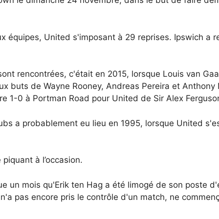
own le dimanche 24 novembre, dans le but de faire dé
deux équipes, United s'imposant à 29 reprises. Ipswich 
sont rencontrées, c'était en 2015, lorsque Louis van Gaa
ux buts de Wayne Rooney, Andreas Pereira et Anthony Ma
ire 1-0 à Portman Road pour United de Sir Alex Ferguso
clubs a probablement eu lieu en 1995, lorsque United s'
e piquant à l’occasion.
esque un mois qu'Erik ten Hag a été limogé de son poste d
 n'a pas encore pris le contrôle d'un match, ne commen