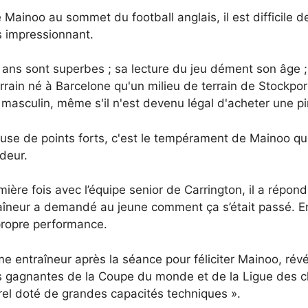
ainoo au sommet du football anglais, il est difficile de
s impressionnant.
ans sont superbes ; sa lecture du jeu dément son âge ; 
rain né à Barcelone qu'un milieu de terrain de Stockport 
 masculin, même s'il n'est devenu légal d'acheter une pi
se de points forts, c'est le tempérament de Mainoo qui e
ndeur.
ère fois avec l’équipe senior de Carrington, il a répondu
entraîneur a demandé au jeune comment ça s’était passé. E
propre performance.
entraîneur après la séance pour féliciter Mainoo, révéla
tars gagnantes de la Coupe du monde et de la Ligue des
urel doté de grandes capacités techniques ».