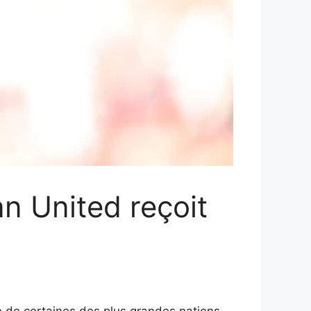
an United reçoit
 de certaines des plus grandes nations.