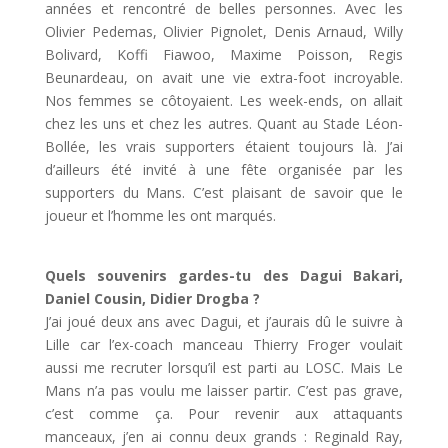
années et rencontré de belles personnes. Avec les
Olivier Pedemas, Olivier Pignolet, Denis Arnaud, Willy
Bolivard, Koffi Fiawoo, Maxime Poisson, Regis
Beunardeau, on avait une vie extra-foot incroyable.
Nos femmes se côtoyaient. Les week-ends, on allait
chez les uns et chez les autres. Quant au Stade Léon-
Bollée, les vrais supporters étaient toujours là. J’ai
d’ailleurs été invité à une fête organisée par les
supporters du Mans. C’est plaisant de savoir que le
joueur et l’homme les ont marqués.
Quels souvenirs gardes-tu des Dagui Bakari,
Daniel Cousin, Didier Drogba ?
J’ai joué deux ans avec Dagui, et j’aurais dû le suivre à
Lille car l’ex-coach manceau Thierry Froger voulait
aussi me recruter lorsqu’il est parti au LOSC. Mais Le
Mans n’a pas voulu me laisser partir. C’est pas grave,
c’est comme ça. Pour revenir aux attaquants
manceaux, j’en ai connu deux grands : Reginald Ray,