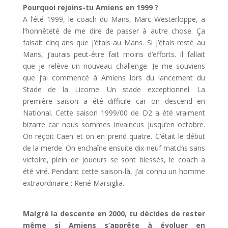
Pourquoi rejoins-tu Amiens en 1999 ?
A l’été 1999, le coach du Mans, Marc Westerloppe, a
l’honnêteté de me dire de passer à autre chose. Ça
faisait cinq ans que j’étais au Mans. Si j’étais resté au
Mans, j’aurais peut-être fait moins d’efforts. Il fallait
que je relève un nouveau challenge. Je me souviens
que j’ai commencé à Amiens lors du lancement du
Stade de la Licorne. Un stade exceptionnel. La
première saison a été difficile car on descend en
National. Cette saison 1999/00 de D2 a été vraiment
bizarre car nous sommes invaincus jusqu’en octobre.
On reçoit Caen et on en prend quatre. C’était le début
de la merde. On enchaîne ensuite dix-neuf matchs sans
victoire, plein de joueurs se sont blessés, le coach a
été viré. Pendant cette saison-là, j’ai connu un homme
extraordinaire : René Marsiglia.
Malgré la descente en 2000, tu décides de rester
même si Amiens s’apprête à évoluer en