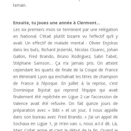
terrain.
Ensuite, tu joues une année à Clermont…
Les six premiers mois se terminent par une relégation
en National. C’était plutôt bizarre vu l’effectif qu’il y
avait. Un effectif de malade mental : Olivier Enjolras
dans les buts, Richard Jezierski, Nicolas Cloarec, Johan
Gallon, Fred Brando, Bruno Rodriguez, Sabri Tabet,
Stéphane Samson… Ça n’a jamais pris. On atteint
cependant les quarts de finale de la Coupe de France
en éliminant Lyon qui enchaînait les titres de champion
de France à l’époque. En juillet à la reprise, c’est
Dominique Bijotat qui reprend l’équipe qui avait
finalement été repêchée en Ligue 2 car l’accession de
Valence avait été refusée. On fait quinze jours de
préparation avec « Bibi » et un jour, il nous appelle
dans son bureau avec Fred Brando. « J’ai un appel de
Sochaux en Ligue 1, je m’en vais », nous a-t-il dit. Là,
Marc Collat arrive et c’est le début de la fin. Quand je