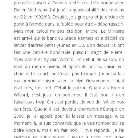
première saison à Rennes a été très, très bonne avec
Didier Notheaux. J’ai joué la quasi-totalité des matchs
de D2 en 1992/93. Ensuite, je signe pro et je décide de
partir à l’armée dans la foulée pour être « débarrassé ».
Mais mon calcul n’a pas été bon. Michel Le Milinaire
est arrivé sur le banc du Stade Rennais et a décidé de
lancer d’autres petits jeunes en D2. Bon depuis, ils ont
fait une carrière honorable puisqu’il s’agit de Pierre-
Yves André et Sylvain Wiltord. En début de saison, on
était au même niveau et après ils ont su saisir leur
chance. Le coach ne s’était pas trompé. J’ai aussi fait
ma première saison avec Jocelyn Gourvennec. Lui, il
était très, très fort. C’était le patron. Quant à « Nino »
Wiltord, c’est juste un bon mec. Il était bon, il n’en
faisait pas trop. On s’est perdus de vue du fait de nos
carrières. Quand il est devenu champion d’Europe en
2000, je l’ai appelé pour lui laisser un message. A ce
moment-là, je suis convaincu que je vais tomber sur sa
boîte vocale, mais en fait non, il m’a répondu. Je l’ai
recroisé en 2006 quand il jouait à Lyon, moi avec