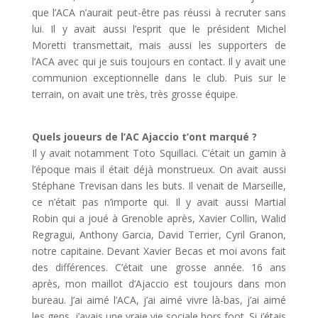
que l’ACA n’aurait peut-être pas réussi à recruter sans
lui. Il y avait aussi l’esprit que le président Michel
Moretti transmettait, mais aussi les supporters de
l’ACA avec qui je suis toujours en contact. Il y avait une
communion exceptionnelle dans le club. Puis sur le
terrain, on avait une très, très grosse équipe.
Quels joueurs de l’AC Ajaccio t’ont marqué ?
Il y avait notamment Toto Squillaci. C’était un gamin à
l’époque mais il était déjà monstrueux. On avait aussi
Stéphane Trevisan dans les buts. Il venait de Marseille,
ce n’était pas n’importe qui. Il y avait aussi Martial
Robin qui a joué à Grenoble après, Xavier Collin, Walid
Regragui, Anthony Garcia, David Terrier, Cyril Granon,
notre capitaine. Devant Xavier Becas et moi avons fait
des différences. C’était une grosse année. 16 ans
après, mon maillot d’Ajaccio est toujours dans mon
bureau. J’ai aimé l’ACA, j’ai aimé vivre là-bas, j’ai aimé
les gens, j’avais une vraie vie sociale hors foot. Si j’étais