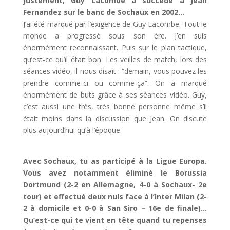
Justement, Guy Lacombe a succédé à Jean
Fernandez sur le banc de Sochaux en 2002…
J’ai été marqué par l’exigence de Guy Lacombe. Tout le
monde a progressé sous son ère. J’en suis
énormément reconnaissant. Puis sur le plan tactique,
qu’est-ce qu’il était bon. Les veilles de match, lors des
séances vidéo, il nous disait : “demain, vous pouvez les
prendre comme-ci ou comme-ça”. On a marqué
énormément de buts grâce à ses séances vidéo. Guy,
c’est aussi une très, très bonne personne même s’il
était moins dans la discussion que Jean. On discute
plus aujourd’hui qu’à l’époque.
Avec Sochaux, tu as participé à la Ligue Europa.
Vous avez notamment éliminé le Borussia
Dortmund (2-2 en Allemagne, 4-0 à Sochaux- 2e
tour) et effectué deux nuls face à l’Inter Milan (2-
2 à domicile et 0-0 à San Siro – 16e de finale)…
Qu’est-ce qui te vient en tête quand tu repenses