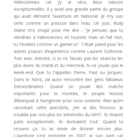
Valenciennes car j’y ai vécu deux saisons
exceptionnelles. Il y avait une grande partie du groupe
qui avait démarré l’aventure en National. Je m’y suis
senti comme un poisson dans l’eau. Un jour, Rudy
Mater m’a chopé pour me dire : “je pensais que tu
viendrais à Valenciennes en touriste mais en fait non,
tu t’éclates comme un gamin ici”. C’était pareil pour les
autres joueurs d’expérience comme Laurent Dufresne.
Puis avec Antoine, si tu ne faisais pas les séances les
plus dures du mardi et du mercredi, tu ne jouais pas le
week-end. Que tu t’appelles Pierre, Paul ou Jacques.
Dans le Nord, j’ai aussi rencontré des gens fabuleux.
Extraordinaires. Quand on jouait des matchs
importants pour la montée, le peuple lensois
débarquait à Nungesser pour nous soutenir. Rien qu’en
racontant cette anecdote, j’en ai des frissons. Je
n’oublie pas non plus les bénévoles du VAFC. Ils étaient
juste exceptionnels. Ils donnaient tout. Quand tu
ressens ça, tu as envie de donner encore plus.
L’aventure s’est terminée en 2007. Je suis parti car