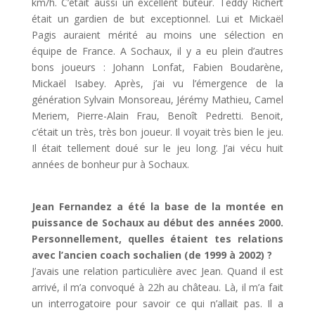
km/h. C’était aussi un excellent buteur. Teddy Richert
était un gardien de but exceptionnel. Lui et Mickaël
Pagis auraient mérité au moins une sélection en
équipe de France. A Sochaux, il y a eu plein d’autres
bons joueurs : Johann Lonfat, Fabien Boudarène,
Mickaël Isabey. Après, j’ai vu l’émergence de la
génération Sylvain Monsoreau, Jérémy Mathieu, Camel
Meriem, Pierre-Alain Frau, Benoît Pedretti. Benoit,
c’était un très, très bon joueur. Il voyait très bien le jeu.
Il était tellement doué sur le jeu long. J’ai vécu huit
années de bonheur pur à Sochaux.
Jean Fernandez a été la base de la montée en
puissance de Sochaux au début des années 2000.
Personnellement, quelles étaient tes relations
avec l’ancien coach sochalien (de 1999 à 2002) ?
J’avais une relation particulière avec Jean. Quand il est
arrivé, il m’a convoqué à 22h au château. Là, il m’a fait
un interrogatoire pour savoir ce qui n’allait pas. Il a