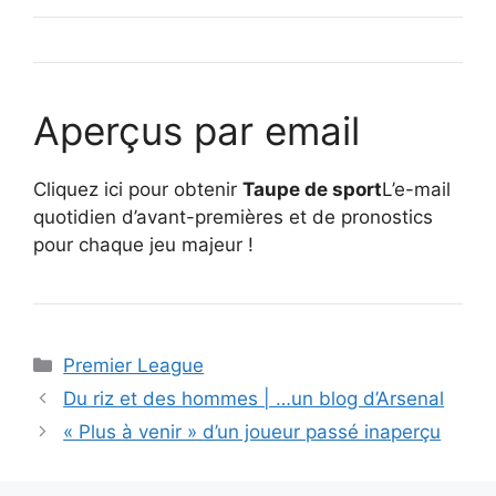
Aperçus par email
Cliquez ici pour obtenir
Taupe de sport
L’e-mail
quotidien d’avant-premières et de pronostics
pour chaque jeu majeur !
Catégories
Premier League
Du riz et des hommes | …un blog d’Arsenal
« Plus à venir » d’un joueur passé inaperçu