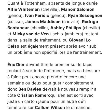
Quant à Tottenham, absents de longue durée
Alfie Whiteman
(cheville),
Manoir Salomon
(genou),
Ivan Perišić
(genou),
Ryan Sessegnon
(cuisse),
James Maddison
(cheville),
Rodrigo
Bentancur
(cheville),
Ashley Phillips
(cheville)
et
Micky van de Ven
(ischio-jambiers) restent
dans la salle de traitement, où
Giovani Lo
Celso
est également présent après avoir subi
un problème non spécifié lors de l’entraînement.
Éric Dier
devrait être le premier sur le tapis
roulant à sortir de l’infirmerie, mais sa blessure
à l’aine peut encore prendre encore une
semaine ou deux pour guérir complètement,
donc
Ben Davies
devrait à nouveau remplir à
côté
Cristian Romero
qui s’en est sorti avec
juste un carton jaune pour un autre défi
téméraire sur
Callum Wilson
le dimanche.