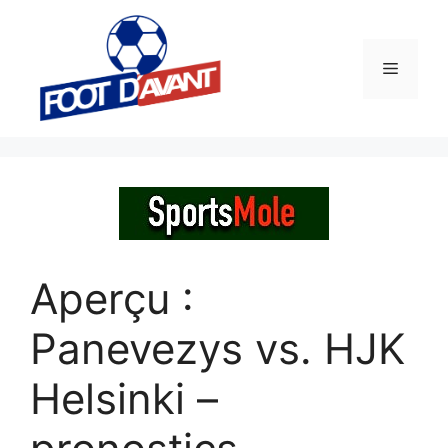
Aller
au
contenu
Menu
Aperçu :
Panevezys vs. HJK
Helsinki –