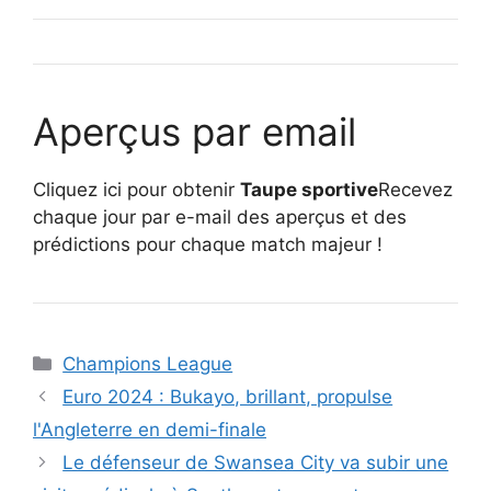
Aperçus par email
Cliquez ici pour obtenir
Taupe sportive
Recevez
chaque jour par e-mail des aperçus et des
prédictions pour chaque match majeur !
Catégories
Champions League
Euro 2024 : Bukayo, brillant, propulse
l'Angleterre en demi-finale
Le défenseur de Swansea City va subir une