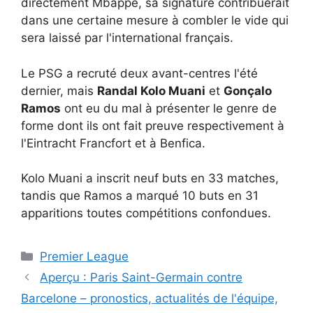
directement Mbappe, sa signature contribuerait
dans une certaine mesure à combler le vide qui
sera laissé par l'international français.
Le PSG a recruté deux avant-centres l'été
dernier, mais
Randal Kolo Muani
et
Gonçalo
Ramos
ont eu du mal à présenter le genre de
forme dont ils ont fait preuve respectivement à
l'Eintracht Francfort et à Benfica.
Kolo Muani a inscrit neuf buts en 33 matches,
tandis que Ramos a marqué 10 buts en 31
apparitions toutes compétitions confondues.
Catégories
Premier League
Aperçu : Paris Saint-Germain contre
Barcelone – pronostics, actualités de l'équipe,