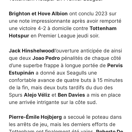
Brighton et Hove Albion
ont conclu 2023 sur
une note impressionnante après avoir remporté
une victoire 4-2 à domicile contre
Tottenham
Hotspur
en Premier League jeudi soir.
Jack Hinshelwood
l’ouverture anticipée de ainsi
que deux
Joao Pedro
pénalités de chaque côté
d’une superbe frappe à longue portée de
Pervis
Estupinán
a donné aux Seagulls une
confortable avance de quatre buts à 15 minutes
de la fin, mais deux buts tardifs du duo des
Spurs
Alejo Véliz
et
Ben Davies
a mis en place
une arrivée intrigante sur la côte sud.
Pierre-Émile Hojbjerg
a secoué le poteau dans
les arrêts de jeu, mais les derniers efforts de
Tottenham ont finalement été vains.
Roberto De