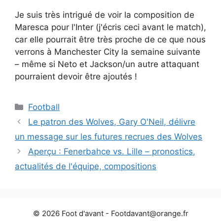
Je suis très intrigué de voir la composition de
Maresca pour l'Inter (j'écris ceci avant le match),
car elle pourrait être très proche de ce que nous
verrons à Manchester City la semaine suivante
– même si Neto et Jackson/un autre attaquant
pourraient devoir être ajoutés !
Catégories
Football
Le patron des Wolves, Gary O'Neil, délivre
un message sur les futures recrues des Wolves
Aperçu : Fenerbahce vs. Lille – pronostics,
actualités de l'équipe, compositions
© 2026 Foot d'avant -
Footdavant@orange.fr