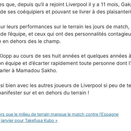
es que, depuis qu’il a rejoint Liverpool il y a 11 mois, 
de ses coéquipiers et pouvant se livrer à des plaisante
ur leurs performances sur le terrain les jours de match, m
de l’équipe, et ceux qui ont des personnalités contagie
e en dehors des le champ.
Klopp au cours de ses huit années et quelques années à
n équipe et d’écarter rapidement toute personne dont l’a
 parler à Mamadou Sakho.
si bien avec les autres joueurs de Liverpool si peu de t
nifester sur et en dehors du terrain !
ors que le milieu de terrain manque le match contre l’Espagne
 janvier pour Takefusa Kubo »