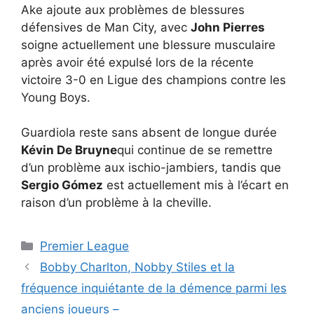
Ake ajoute aux problèmes de blessures
défensives de Man City, avec
John Pierres
soigne actuellement une blessure musculaire
après avoir été expulsé lors de la récente
victoire 3-0 en Ligue des champions contre les
Young Boys.
Guardiola reste sans absent de longue durée
Kévin De Bruyne
qui continue de se remettre
d’un problème aux ischio-jambiers, tandis que
Sergio Gómez
est actuellement mis à l’écart en
raison d’un problème à la cheville.
Catégories
Premier League
Bobby Charlton, Nobby Stiles et la
fréquence inquiétante de la démence parmi les
anciens joueurs –