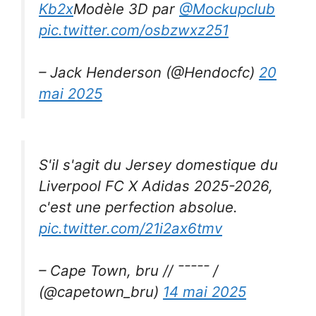
Kb2x
Modèle 3D par
@Mockupclub
pic.twitter.com/osbzwxz251
– Jack Henderson (@Hendocfc)
20
mai 2025
S'il s'agit du Jersey domestique du
Liverpool FC X Adidas 2025-2026,
c'est une perfection absolue.
pic.twitter.com/21i2ax6tmv
– Cape Town, bru // ¯¯¯¯¯ /
(@capetown_bru)
14 mai 2025