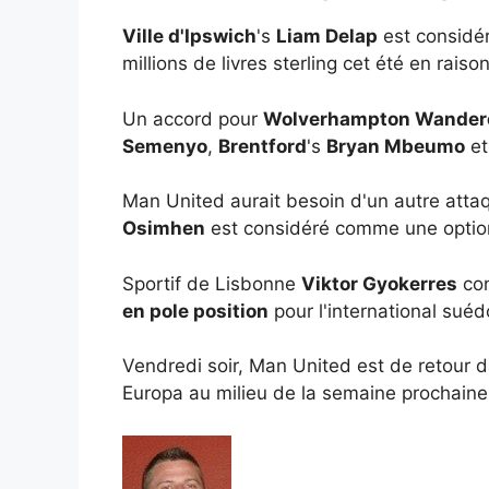
Ville d'Ipswich
's
Liam Delap
est considér
millions de livres sterling cet été en rais
Un accord pour
Wolverhampton Wander
Semenyo
,
Brentford
's
Bryan Mbeumo
e
Man United aurait besoin d'un autre attaq
Osimhen
est considéré comme une option
Sportif de Lisbonne
Viktor Gyokerres
con
en pole position
pour l'international suéd
Vendredi soir, Man United est de retour 
Europa au milieu de la semaine prochaine