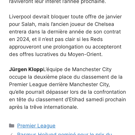
raviveront leur intérêt l’année prochaine.
Liverpool devrait bloquer toute offre de janvier
pour Salah, mais l’ancien joueur de Chelsea
entrera dans la dernière année de son contrat
en 2024, et il n’est pas clair si les Reds
approuveront une prolongation ou accepteront
des offres lucratives du Moyen-Orient.
Jürgen Klopp
L’équipe de Manchester City
occupe la deuxième place du classement de la
Premier League derrière Manchester City,
qu’elle pourrait dépasser lors de la confrontation
en tête du classement d’Etihad samedi prochain
après la trêve internationale.
Catégories
Premier League
Rasmus Hojlund nominé pour le prix du