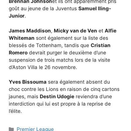
Brennan Johnson
et ils ont apparemment pris
goût au jeune de la Juventus
Samuel Iling-
Junior
.
James Maddison
,
Micky van de Ven
et
Alfie
Whiteman
sont également sur la liste des
blessés de Tottenham, tandis que
Cristian
Romero
devrait purger le deuxième d’une
suspension de trois matchs lors de la visite
d’Aston Villa le 26 novembre.
Yves Bissouma
sera également absent du
choc contre les Lions en raison de cinq cartons
jaunes, mais
Destin Udogie
reviendra d’une
interdiction qui lui est propre à la reprise de
l’élite.
Catégories
Premier League